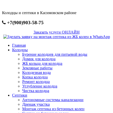
Перейти
к
Колодцы и септики в Касимовском районе
основному
содержанию
+7(900)903-58-75
Заказать услуги ОНЛАЙН
Главная
Колодцы
Бурение колодцев для питьевой воды
Домик для колодца
ЖБ кольца для колодца
Земляные работы
Колодезная вода
Копка колодца
Ремонт колодца
Углубление колодца
Чистка колодца
Септики
Автономные системы канализации
Дренаж участка
Монтаж септика из бетонных колец