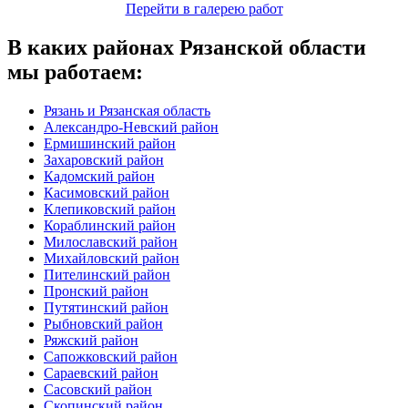
Перейти в галерею работ
В каких районах Рязанской области
мы работаем:
Рязань и Рязанская область
Александро-Невский район
Ермишинский район
Захаровский район
Кадомский район
Касимовский район
Клепиковский район
Кораблинский район
Милославский район
Михайловский район
Пителинский район
Пронский район
Путятинский район
Рыбновский район
Ряжский район
Сапожковский район
Сараевский район
Сасовский район
Скопинский район