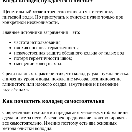
Когда колодец нуждается в чистке?
Щепетильный хозяин трепетно относится к источнику
питьевой воды. Но приступать к очистке нужно только при
конкретной необходимости.
Главные источники загрязнения – это:
частота использования;
плохая внешняя герметичность;
некачественная защита обсадного кольца от талых вод;
потеря герметичности швов;
смещение колец шахты.
Среди главных характеристик, что колодцу уже нужна чистка:
снижения уровня воды, появление мусора, возникновение
глинистого или илового осадка, замутнение и изменение
вкуса/запаха.
Как почистить колодец самостоятельно
Современные технологии предлагают человеку, чтоб машины
сделали все за него. А человек предпочитает контролировать
все самостоятельно. Именно поэтому есть два основных
метода очистки колодца: