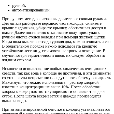
ручной;
автоматизированный.
При ручном методе очистки вы делаете все своими руками.
Для начала разбираете верхнюю часть колодца, снимаете
крыше с «домика», убираете крышку, обеспечивая доступ к
шахте. Далее постепенно откачиваете воду, приступая к
ручной чистке стенок колодца при помощи жесткой щетки.
Когда вода выкачивается до уровня дна, можно очищать и его.
В обязательном порядке нужно использовать крепкую
устойчивую лестницу, страховочные тросы и освещение. В
случае потери герметичности швов, их следует обработать
жидким стеклом.
Исключено использование любых химических очищающих
средств, так как вода в колодце не проточная, и эти химикаты
со стен шахты непременно попадут в потребляемую жидкость.
Максимум, что можно использовать – раствор хлорной
извести в концентрации не выше 10%. После обработки
хлором колодец плотно закупоривают и оставляют на двое
суток. После шахта вскрывается и дважды производится
выкачка воды.
При автоматизированной очистке в колодец устанавливается
дренажный насос, который очищает воду, поднимая ее со дна.